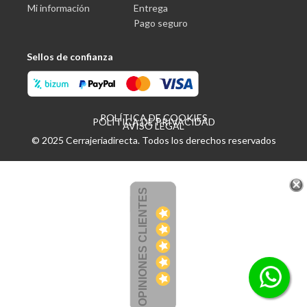
Mi información
Entrega
Pago seguro
Sellos de confianza
POLÍTICA DE COOKIES
POLÍTICA DE PRIVACIDAD
AVISO LEGAL
© 2025 Cerrajeriadirecta. Todos los derechos reservados
OPINIONES CLIENTES