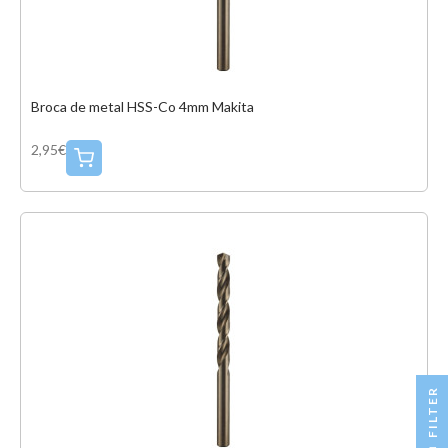
Broca de metal HSS-Co 4mm Makita
2,95€
R
F
I
L
T
E