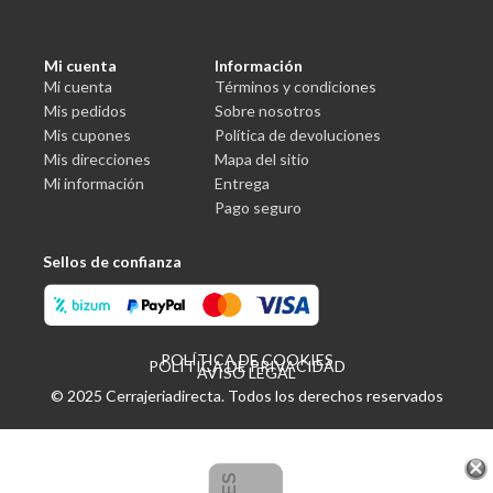
Mi cuenta
Información
Mi cuenta
Términos y condiciones
Mis pedidos
Sobre nosotros
Mis cupones
Política de devoluciones
Mis direcciones
Mapa del sitio
Mi información
Entrega
Pago seguro
Sellos de confianza
POLÍTICA DE COOKIES
POLÍTICA DE PRIVACIDAD
AVISO LEGAL
© 2025 Cerrajeriadirecta. Todos los derechos reservados