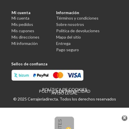
Mi cuenta
Información
Mi cuenta
Términos y condiciones
Mis pedidos
Sobre nosotros
Mis cupones
Política de devoluciones
Mis direcciones
Mapa del sitio
Mi información
Entrega
Pago seguro
Sellos de confianza
POLÍTICA DE COOKIES
POLÍTICA DE PRIVACIDAD
AVISO LEGAL
© 2025 Cerrajeriadirecta. Todos los derechos reservados