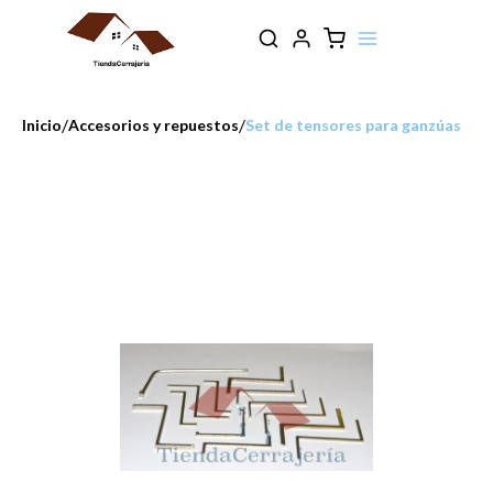
/
/
Inicio
Accesorios y repuestos
Set de tensores para ganzúas