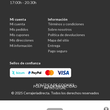
17:00h - 20:30h
Mi cuenta
Información
Mi cuenta
Términos y condiciones
Mis pedidos
Sobre nosotros
Mis cupones
Política de devoluciones
Mis direcciones
Mapa del sitio
Mi información
Entrega
Pago seguro
Sellos de confianza
POLÍTICA DE COOKIES
POLÍTICA DE PRIVACIDAD
AVISO LEGAL
© 2025 Cerrajeriadirecta. Todos los derechos reservados