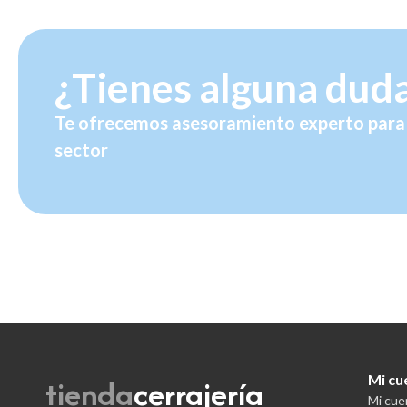
¿Tienes alguna dud
Te ofrecemos asesoramiento experto para 
sector
tienda
cerrajería
Mi cu
Mi cue