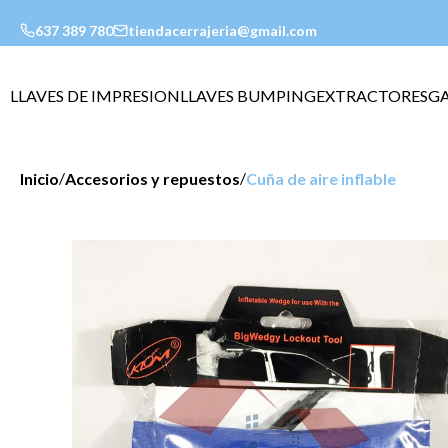
637 389 780
tiendacerrajeria@gmail.com
LLAVES DE IMPRESION
LLAVES BUMPING
EXTRACTORES
G
/
/
Inicio
Accesorios y repuestos
Cuña de aire inflable