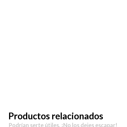
Productos relacionados
Podrían serte útiles. ¡No los dejes escapar!