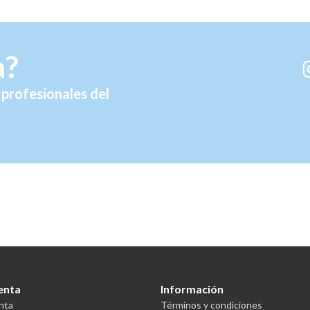
a?
profesionales del
enta
Información
nta
Términos y condiciones