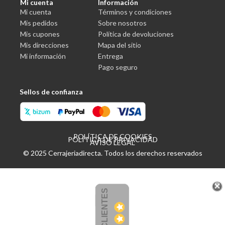
Mi cuenta
Información
Mi cuenta
Términos y condiciones
Mis pedidos
Sobre nosotros
Mis cupones
Política de devoluciones
Mis direcciones
Mapa del sitio
Mi información
Entrega
Pago seguro
Sellos de confianza
POLÍTICA DE COOKIES
POLÍTICA DE PRIVACIDAD
AVISO LEGAL
© 2025 Cerrajeriadirecta. Todos los derechos reservados