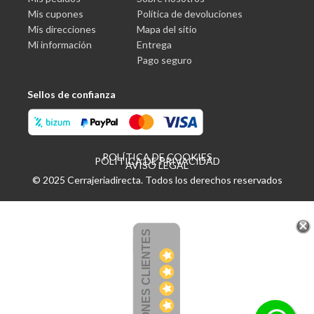
Mis cupones
Política de devoluciones
Mis direcciones
Mapa del sitio
Mi información
Entrega
Pago seguro
Sellos de confianza
POLÍTICA DE COOKIES
POLÍTICA DE PRIVACIDAD
AVISO LEGAL
© 2025 Cerrajeriadirecta. Todos los derechos reservados
OPINIONES CLIENTES