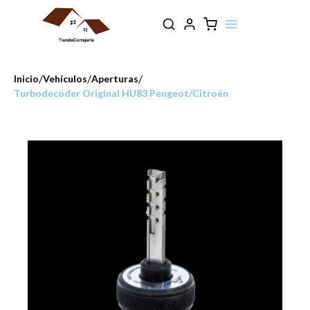
/
/
/
Inicio
Vehículos
Aperturas
Turbodecoder Original HU83 Peugeot/Citroën