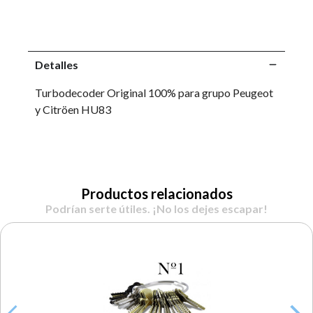
Detalles
Turbodecoder Original 100% para grupo Peugeot
y Citröen HU83
Productos relacionados
Podrían serte útiles. ¡No los dejes escapar!