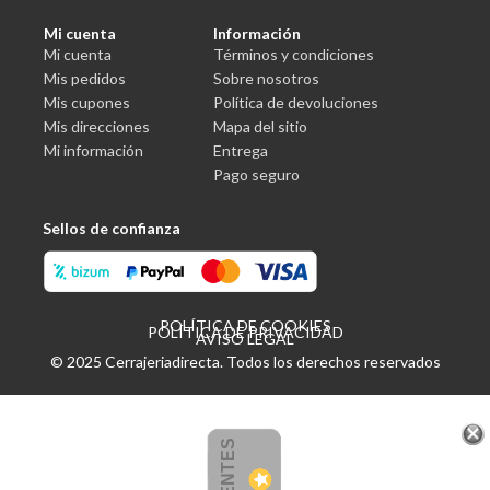
Mi cuenta
Información
Mi cuenta
Términos y condiciones
Mis pedidos
Sobre nosotros
Mis cupones
Política de devoluciones
Mis direcciones
Mapa del sitio
Mi información
Entrega
Pago seguro
Sellos de confianza
POLÍTICA DE COOKIES
POLÍTICA DE PRIVACIDAD
AVISO LEGAL
© 2025 Cerrajeriadirecta. Todos los derechos reservados