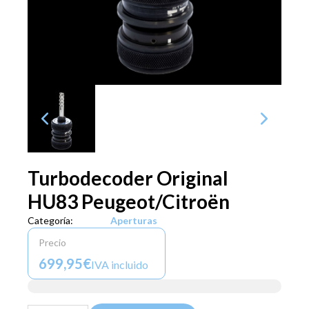
Turbodecoder Original
HU83 Peugeot/Citroën
Categoría:
Aperturas
Precio
699,95€
IVA incluido