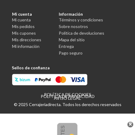
Mi cuenta
Información
Mi cuenta
Términos y condiciones
Mis pedidos
Sobre nosotros
Mis cupones
Política de devoluciones
Mis direcciones
Mapa del sitio
Mi información
Entrega
Pago seguro
Sellos de confianza
POLÍTICA DE COOKIES
POLÍTICA DE PRIVACIDAD
AVISO LEGAL
© 2025 Cerrajeriadirecta. Todos los derechos reservados