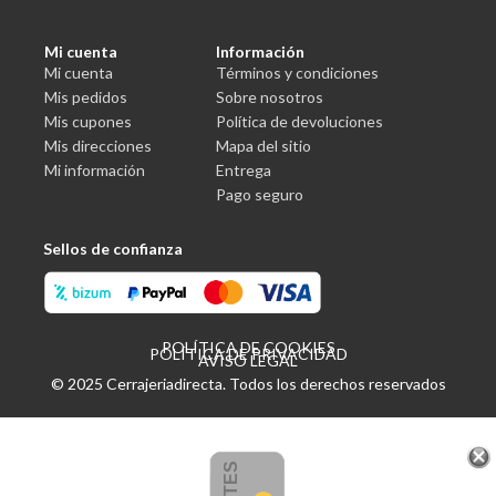
Mi cuenta
Información
Mi cuenta
Términos y condiciones
Mis pedidos
Sobre nosotros
Mis cupones
Política de devoluciones
Mis direcciones
Mapa del sitio
Mi información
Entrega
Pago seguro
Sellos de confianza
POLÍTICA DE COOKIES
POLÍTICA DE PRIVACIDAD
AVISO LEGAL
© 2025 Cerrajeriadirecta. Todos los derechos reservados