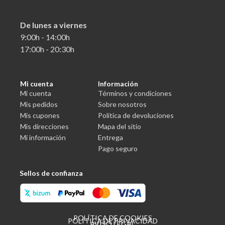
De lunes a viernes
9:00h - 14:00h
17:00h - 20:30h
Mi cuenta
Información
Mi cuenta
Términos y condiciones
Mis pedidos
Sobre nosotros
Mis cupones
Política de devoluciones
Mis direcciones
Mapa del sitio
Mi información
Entrega
Pago seguro
Sellos de confianza
POLÍTICA DE COOKIES
POLÍTICA DE PRIVACIDAD
AVISO LEGAL