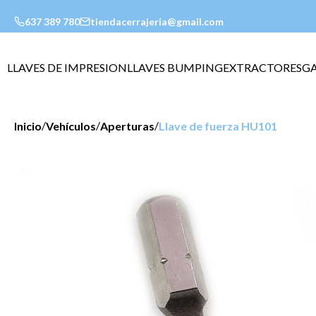
637 389 780
tiendacerrajeria@gmail.com
LLAVES DE IMPRESION
LLAVES BUMPING
EXTRACTORES
G
/
/
/
Inicio
Vehículos
Aperturas
Llave de fuerza HU101