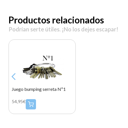
Productos relacionados
Podrían serte útiles. ¡No los dejes escapar!
Juego bumping serreta Nº1
54,95€