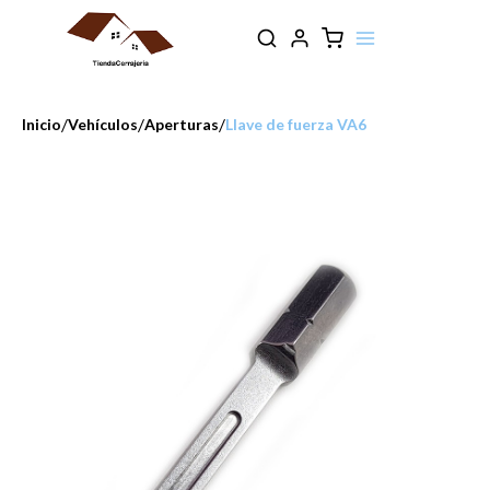
/
/
/
Inicio
Vehículos
Aperturas
Llave de fuerza VA6