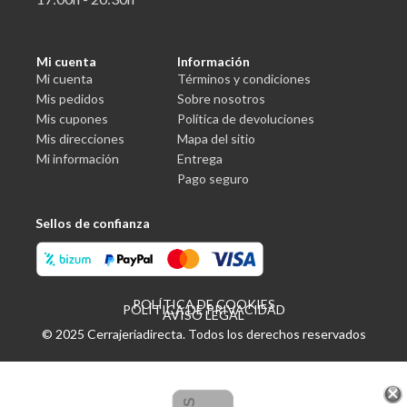
Mi cuenta
Información
Mi cuenta
Términos y condiciones
Mis pedidos
Sobre nosotros
Mis cupones
Política de devoluciones
Mis direcciones
Mapa del sitio
Mi información
Entrega
Pago seguro
Sellos de confianza
POLÍTICA DE COOKIES
POLÍTICA DE PRIVACIDAD
AVISO LEGAL
© 2025 Cerrajeriadirecta. Todos los derechos reservados