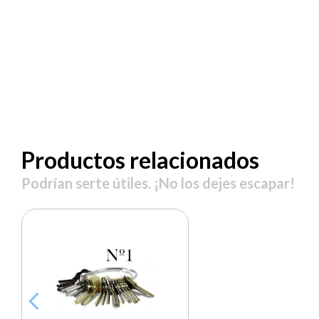
Productos relacionados
Podrían serte útiles. ¡No los dejes escapar!