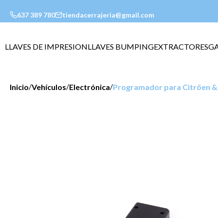
637 389 780
tiendacerrajeria@gmail.com
LLAVES DE IMPRESION
LLAVES BUMPING
EXTRACTORES
G
/
/
/
Inicio
Vehículos
Electrónica
Programador para Citröen &