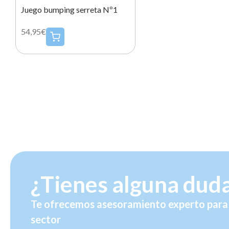
Juego bumping serreta Nº1
54,95€
¿Tienes alguna dud
Te ofrecemos asesoramiento experto para 
sector