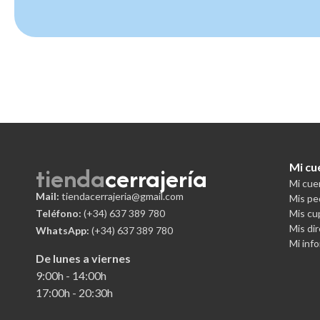
tienda
cerrajería
Mi cu
Mi cue
Mail:
tiendacerrajeria@gmail.com
Mis pe
Teléfono:
(+34)
637 389 780
Mis c
Mis di
WhatsApp:
(+34) 637 389 780
Mi inf
De lunes a viernes
9:00h - 14:00h
17:00h - 20:30h