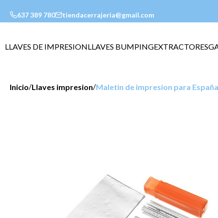
637 389 780
tiendacerrajeria@gmail.com
LLAVES DE IMPRESION
LLAVES BUMPING
EXTRACTORES
G
/
/
Inicio
Llaves impresion
Maletin de impresion para Españ