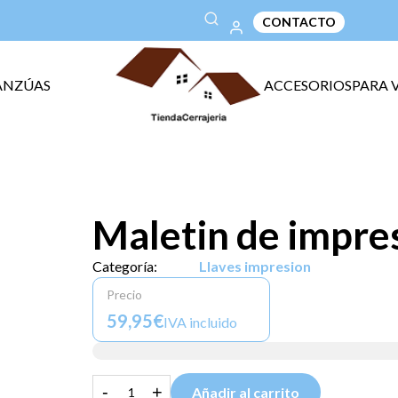
CONTACTO
ANZÚAS
ACCESORIOS
PARA 
a
Maletin de impre
Categoría:
Llaves impresion
Precio
59,95€
IVA incluido
-
+
Añadir al carrito