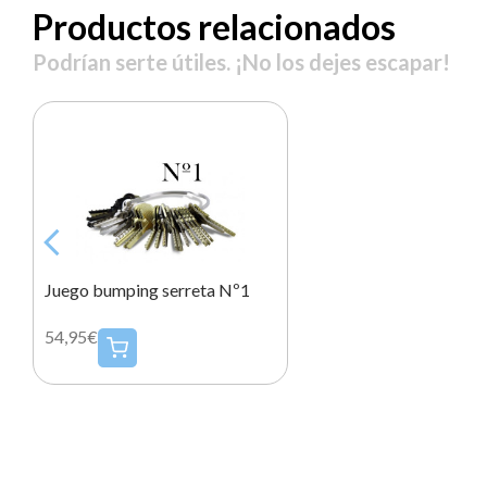
Productos relacionados
Podrían serte útiles. ¡No los dejes escapar!
Juego bumping serreta Nº1
54,95€