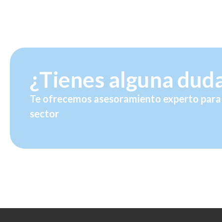
¿Tienes alguna dud
Te ofrecemos asesoramiento experto para 
sector