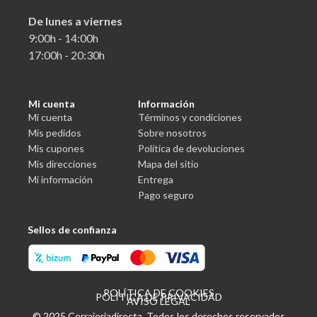
De lunes a viernes
9:00h - 14:00h
17:00h - 20:30h
Mi cuenta
Información
Mi cuenta
Términos y condiciones
Mis pedidos
Sobre nosotros
Mis cupones
Política de devoluciones
Mis direcciones
Mapa del sitio
Mi información
Entrega
Pago seguro
Sellos de confianza
POLÍTICA DE COOKIES
POLÍTICA DE PRIVACIDAD
AVISO LEGAL
© 2025 Cerrajeriadirecta. Todos los derechos reservados