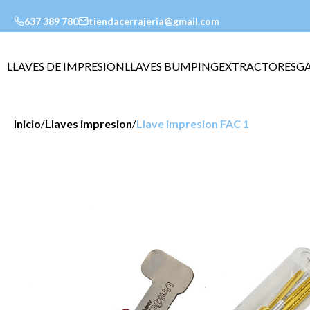
637 389 780
tiendacerrajeria@gmail.com
LLAVES DE IMPRESION
LLAVES BUMPING
EXTRACTORES
G
/
/
Inicio
Llaves impresion
Llave impresion FAC 1