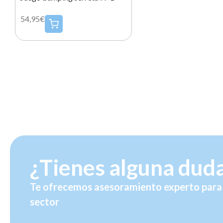
54,95€
¿Tienes alguna dud
Te ofrecemos asesoramiento experto para 
sector