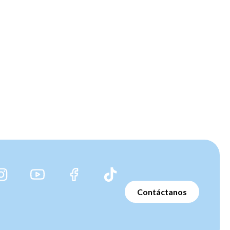
Ez
14
Contáctanos