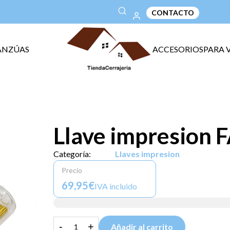
CONTACTO
ANZÚAS
ACCESORIOS
PARA 
Llave impresion 
Categoría:
Llaves impresion
Precio
69,95€
IVA incluido
-
+
Añadir al carrito