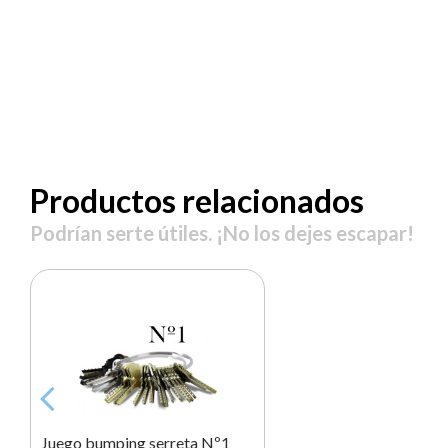
Productos relacionados
Podrían serte útiles. ¡No los dejes escapar!
Juego bumping serreta Nº1