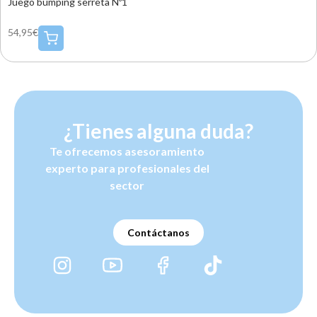
Juego bumping serreta Nº1
54,95€
¿Tienes alguna duda?
Te ofrecemos asesoramiento
experto para profesionales del
sector
Contáctanos