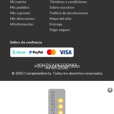
Mi cuenta
Términos y condiciones
Mis pedidos
Sobre nosotros
Mis cupones
Política de devoluciones
Mis direcciones
Mapa del sitio
Mi información
Entrega
Pago seguro
Sellos de confianza
POLÍTICA DE COOKIES
POLÍTICA DE PRIVACIDAD
AVISO LEGAL
© 2025 Cerrajeriadirecta. Todos los derechos reservados
OPINIONES CLIENTES