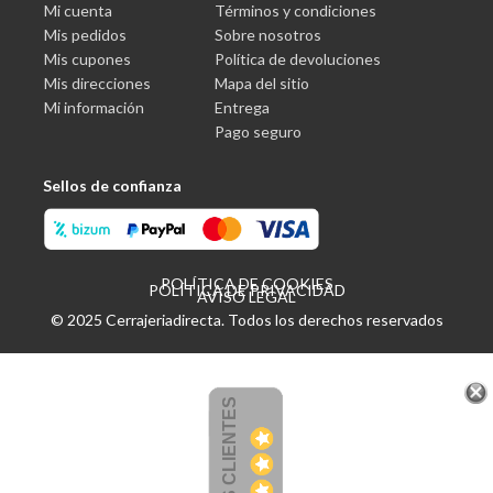
Mi cuenta
Términos y condiciones
Mis pedidos
Sobre nosotros
Mis cupones
Política de devoluciones
Mis direcciones
Mapa del sitio
Mi información
Entrega
Pago seguro
Sellos de confianza
POLÍTICA DE COOKIES
POLÍTICA DE PRIVACIDAD
AVISO LEGAL
© 2025 Cerrajeriadirecta. Todos los derechos reservados
OPINIONES CLIENTES