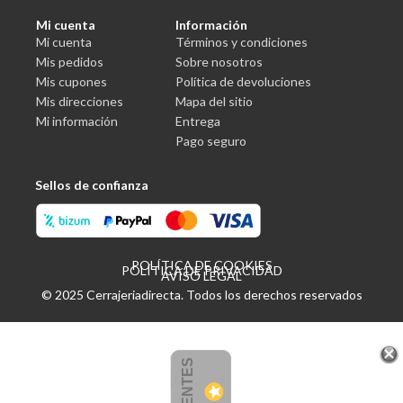
Mi cuenta
Información
Mi cuenta
Términos y condiciones
Mis pedidos
Sobre nosotros
Mis cupones
Política de devoluciones
Mis direcciones
Mapa del sitio
Mi información
Entrega
Pago seguro
Sellos de confianza
POLÍTICA DE COOKIES
POLÍTICA DE PRIVACIDAD
AVISO LEGAL
© 2025 Cerrajeriadirecta. Todos los derechos reservados