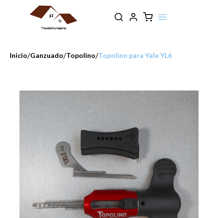
/
/
/
Inicio
Ganzuado
Topolino
Topolino para Yale YL6