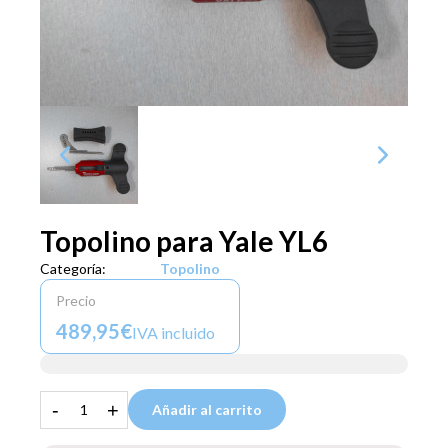
Topolino para Yale YL6
Categoría:
Topolino
Precio
489,95€
IVA incluido
-
+
Añadir al carrito