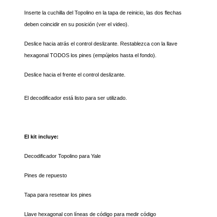
Inserte la cuchilla del Topolino en la tapa de reinicio, las dos flechas
deben coincidir en su posición (ver el video).
Deslice hacia atrás el control deslizante. Restablezca con la llave
hexagonal TODOS los pines (empújelos hasta el fondo).
Deslice hacia el frente el control deslizante.
El decodificador está listo para ser utilizado.
El kit incluye:
Decodificador Topolino para Yale
Pines de repuesto
Tapa para resetear los pines
Llave hexagonal con líneas de código para medir código