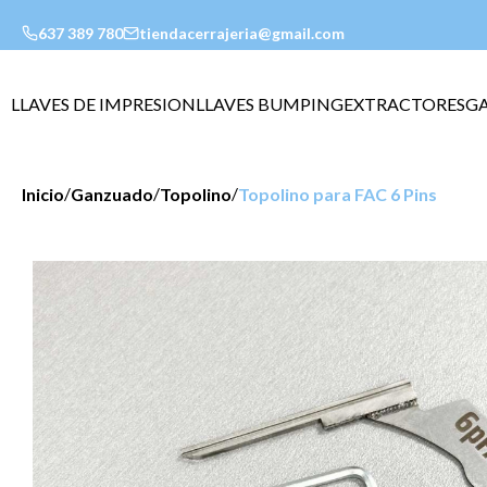
637 389 780
tiendacerrajeria@gmail.com
LLAVES DE IMPRESION
LLAVES BUMPING
EXTRACTORES
G
/
/
/
Inicio
Ganzuado
Topolino
Topolino para FAC 6 Pins